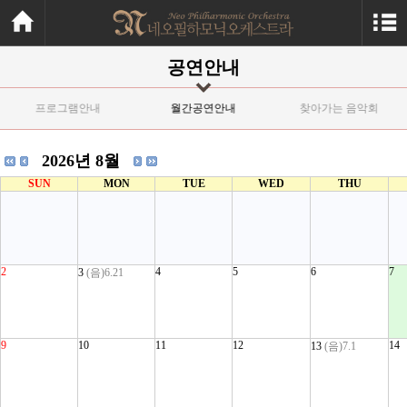
공연안내
프로그램안내
월간공연안내
찾아가는 음악회
2026년 8월
SUN
MON
TUE
WED
THU
2
4
5
6
7
3
(음)6.21
9
10
11
12
14
13
(음)7.1