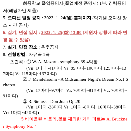
최종학교 졸업증명서
(
졸업예정 증명서
) 1
부
.
경력증명
서
(
해당자만 제출
)
5.
오디션 일정 공지
:
2022. 1. 24(
월
)
홈페이지
(
악기별 오디션 장
소 시간 공지
)
6.
실기
,
면접 일시
:
2022. 1. 25(
화
) 13:00
(
지원자 상황에 따라 변
경 될 수 있음
)
7.
실기
,
면접 장소
:
추후공지
8.
전형방법
:
자유곡
1
곡
초견곡 :
①
W. A. Mozart - symphony 39 4
악장
(Vn: 1
마디
~41
마디
Va: 85
마디
~106
마디
,125
마디
~13
7
마디
Vc:115
마디
~137
마디
)
②
F. Mendelssohn - A Midsummer Night’s Dream No.1 S
cherzo
(Vn: 17
마디
~97
마디
Va: 70
마디
~91
마디
Vc: 70
마디
~
91
마디
)
③
R. Strauss - Don Juan Op.20
(Vn: 1
마디
~38
마디
Va: 1
마디
~8
마디
, 16
마디
~38
마디
Vc: 1
마디
~42
마디
)
※바이올린,비올라,첼로 제외한
기타 파트는 A.
Bruckne
r Symphony No. 4