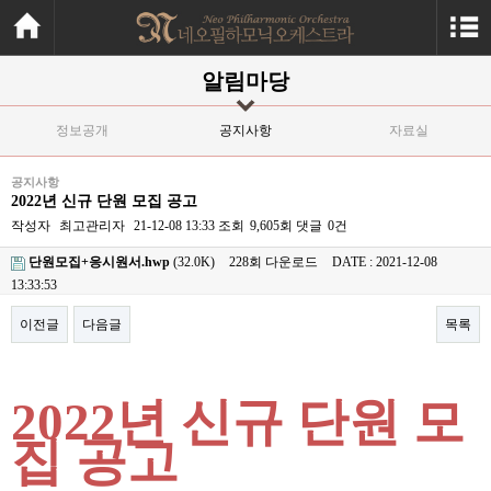
알림마당
정보공개
공지사항
자료실
공지사항
2022년 신규 단원 모집 공고
작성자
최고관리자
21-12-08 13:33
조회
9,605회
댓글
0건
단원모집+응시원서.hwp
(32.0K)
228회 다운로드
DATE : 2021-12-08
13:33:53
이전글
다음글
목록
본문
2022
년 신규 단원 모
집 공고