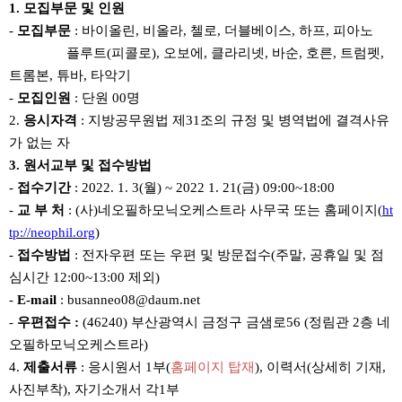
1.
모집부문 및 인원
-
모집부문
:
바이올린
,
비올라
,
첼로
,
더블베이스
,
하프
,
피아노
플루트(피콜로)
,
오보에
,
클라리넷
,
바순
,
호른
,
트럼펫
,
트롬본
,
튜바
,
타악기
-
모집인원
:
단원
00
명
2.
응시자격
:
지방공무원법 제
31
조의 규정 및 병역법에 결격사유
가 없는 자
3.
원서교부 및
접수방법
-
접수기간
: 2022. 1. 3(
월
) ~ 2022 1. 21(
금
) 09:00~18:00
-
교 부 처
: (
사
)
네오필하모닉오케스트라 사무국 또는 홈페이지
(
ht
tp://neophil.org
)
-
접수방법
:
전자우편 또는 우편 및 방문접수
(
주말
,
공휴일 및 점
심시간
12:00~13:00
제외
)
-
E-mail
: busanneo08@daum.net
-
우편접수
:
(46240)
부산광역시 금정구 금샘로
56 (
정림관
2
층 네
오필하모닉오케스트라
)
4.
제출서류
:
응시원서
1
부
(
홈페이지 탑재
),
이력서
(
상세히 기재
,
사진부착
),
자기소개서 각
1
부