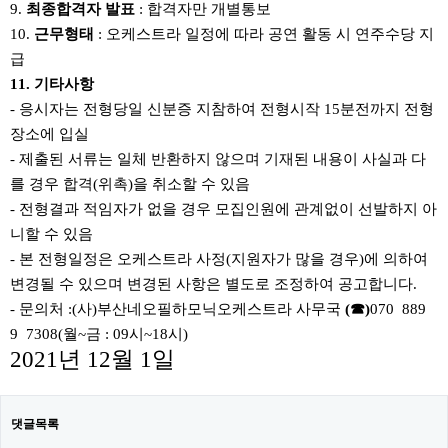
9.
최종합격자 발표
:
합격자만 개별통보
10.
근무형태
:
오케스트라 일정에 따라 공연 활동 시 연주수당 지
급
11.
기타사항
-
응시자는 전형당일 신분증 지참하여 전형시작
15
분전까지 전형
장소에 입실
-
제출된 서류는 일체 반환하지 않으며 기재된 내용이 사실과 다
를 경우 합격
(
위촉
)
을 취소할 수 있음
-
전형결과 적임자가 없을 경우 모집인원에 관계없이 선발하지 아
니할 수 있음
-
본 전형일정은 오케스트라 사정
(
지원자가 많을 경우
)
에 의하여
변경될 수 있으며 변경된 사항은 별도로 조정하여 공고합니다
.
-
문의처
:(
사
)
부산네오필하모닉오케스트라 사무국
(
☎
)
070 ­ 889
9 ­ 7308(
월
~
금
: 09
시
~18
시
)
2021
년
12
월
1
일
댓글목록