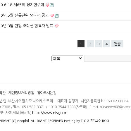
20.6.18 제65회 정기연주회
20년 5월 신규단원 오디션 공고
20년 3월 단원 오디션 합격자 발표
1
2
3
4
맨끝
약관
개인정보처리방침
찾아오시는길
법인 부산네오필하모닉오케스트라
대표자: 김정기 사업자등록번호 : 160-82-00064 
-7308 / 팩스 : 051-582-3371 / 010-3544-7308(사무국) E-mail: busanneo08@naver
위반사항 제보 (국세청)
https://www.nts.go.kr
RIGHT (C) neophil. ALL RIGHT RESERVED Hosting by
TLOG
유지보수
TLOG