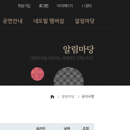
회원가입
로그인
마이페이지
1:1문의
공연안내
네오필 멤버쉽
알림마당
알림마당
공지사항
글쓴이
날짜
조회