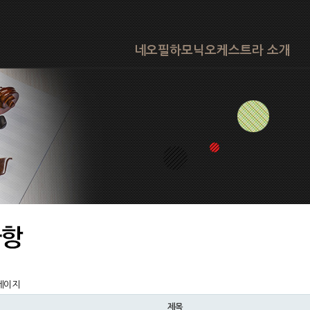
네오필하모닉오케스트라 소개
페이지
제목