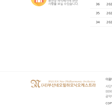
36
20
35
20
34
20
이용
사단
8899
공익
COPY