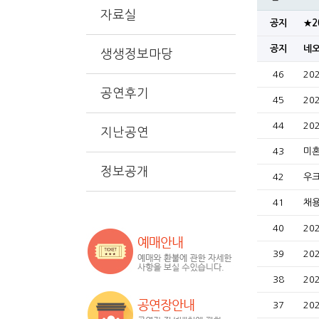
자료실
공지
★2
공지
네오
생생정보마당
46
20
공연후기
45
20
44
20
지난공연
43
미혼
정보공개
42
우크
41
채
40
20
39
20
38
20
37
20