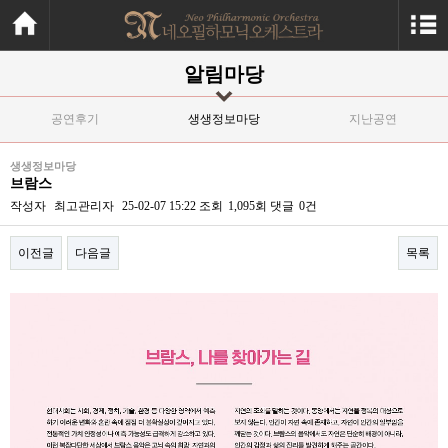
알림마당
공연후기
생생정보마당
지난공연
생생정보마당
브람스
작성자
최고관리자
25-02-07 15:22
조회
1,095회
댓글
0건
이전글
다음글
목록
본문