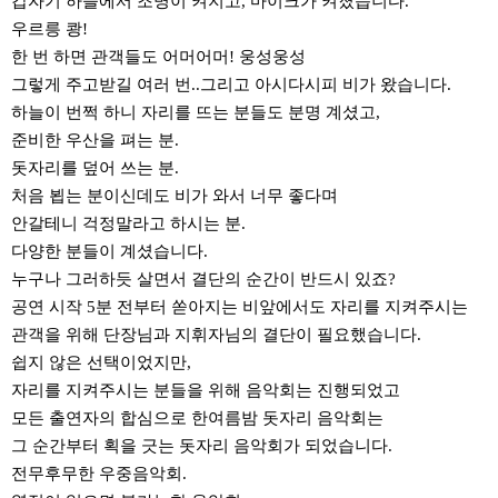
갑자기 하늘에서 조명이 켜지고, 마이크가 켜졌습니다.
우르릉 쾅!
한 번 하면 관객들도 어머어머! 웅성웅성
그렇게 주고받길 여러 번..그리고 아시다시피 비가 왔습니다.
하늘이 번쩍 하니 자리를 뜨는 분들도 분명 계셨고,
준비한 우산을 펴는 분.
돗자리를 덮어 쓰는 분.
처음 뵙는 분이신데도 비가 와서 너무 좋다며
안갈테니 걱정말라고 하시는 분.
다양한 분들이 계셨습니다.
누구나 그러하듯 살면서 결단의 순간이 반드시 있죠?
공연 시작 5분 전부터 쏟아지는 비앞에서도 자리를 지켜주시는
관객을 위해 단장님과 지휘자님의 결단이 필요했습니다.
쉽지 않은 선택이었지만,
자리를 지켜주시는 분들을 위해 음악회는 진행되었고
모든 출연자의 합심으로 한여름밤 돗자리 음악회는
그 순간부터 획을 긋는 돗자리 음악회가 되었습니다.
전무후무한 우중음악회.