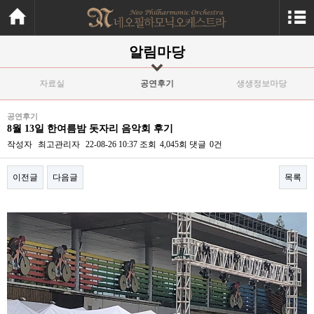
알림마당
자료실
공연후기
생생정보마당
공연후기
8월 13일 한여름밤 돗자리 음악회 후기
작성자
최고관리자
22-08-26 10:37
조회
4,045회
댓글
0건
이전글
다음글
목록
본문