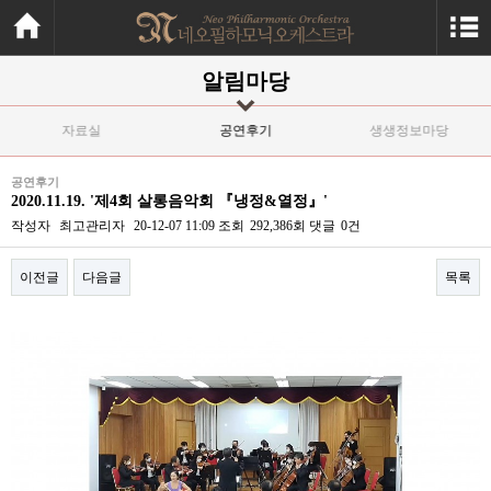
알림마당
자료실
공연후기
생생정보마당
공연후기
2020.11.19. '제4회 살롱음악회 『냉정&열정』'
작성자
최고관리자
20-12-07 11:09
조회
292,386회
댓글
0건
이전글
다음글
목록
본문