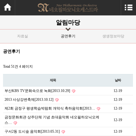
알림마당
자료실
공연후기
생생정보마당
공연후기
Total 51건
4 페이지
제목
날짜
부산KBS TV문화속으로 녹화[2013.10.29]
12-19
2013 사상강변축제[2013.10.12]
12-19
제2회 금정구 평생학습박람회 개막식 축하음악회[2013…
12-19
금정문화회관 상주단체 기념 초대음악회 네오필하모닉오케
12-19
스…
구서2동 도시숲 음악회[2013.05.31]
12-19