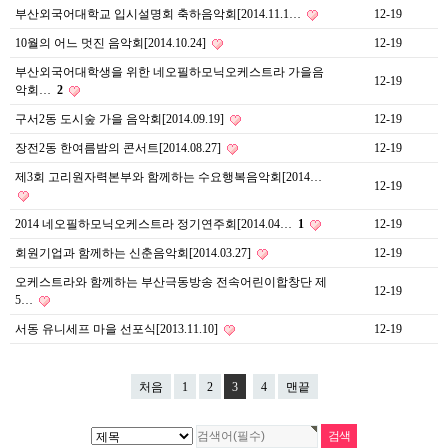
부산외국어대학교 입시설명회 축하음악회[2014.11.1…
12-19
10월의 어느 멋진 음악회[2014.10.24]
12-19
부산외국어대학생을 위한 네오필하모닉오케스트라 가을음
12-19
악회…
2
구서2동 도시숲 가을 음악회[2014.09.19]
12-19
장전2동 한여름밤의 콘서트[2014.08.27]
12-19
제3회 고리원자력본부와 함께하는 수요행복음악회[2014…
12-19
2014 네오필하모닉오케스트라 정기연주회[2014.04…
1
12-19
회원기업과 함께하는 신춘음악회[2014.03.27]
12-19
오케스트라와 함께하는 부산극동방송 전속어린이합창단 제
12-19
5…
서동 유니세프 마을 선포식[2013.11.10]
12-19
처음
1
2
3
4
맨끝