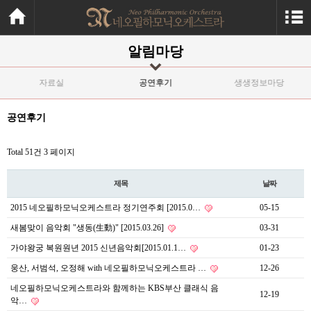
알림마당
자료실
공연후기
생생정보마당
공연후기
Total 51건
3 페이지
제목
날짜
2015 네오필하모닉오케스트라 정기연주회 [2015.0…
05-15
새봄맞이 음악회 "생동(生動)" [2015.03.26]
03-31
가야왕궁 복원원년 2015 신년음악회[2015.01.1…
01-23
웅산, 서범석, 오정해 with 네오필하모닉오케스트라 …
12-26
네오필하모닉오케스트라와 함께하는 KBS부산 클래식 음
12-19
악…