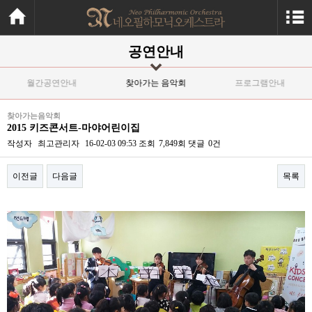
공연안내
월간공연안내
찾아가는 음악회
프로그램안내
찾아가는음악회
2015 키즈콘서트-마야어린이집
작성자
최고관리자
16-02-03 09:53
조회
7,849회
댓글
0건
이전글
다음글
목록
본문