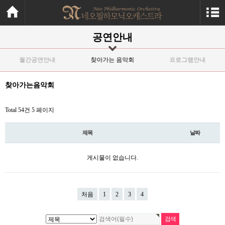
공연안내
월간공연안내
찾아가는 음악회
프로그램안내
찾아가는음악회
Total 54건
5 페이지
제목
날짜
게시물이 없습니다.
처음
1
2
3
4