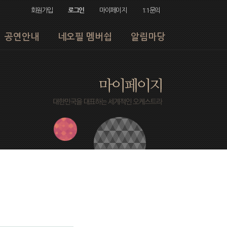
회원가입
로그인
마이페이지
1:1문의
공연안내
네오필 멤버쉽
알림마당