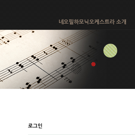
네오필하모닉오케스트라 소개
로그인