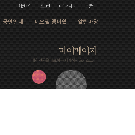
회원가입
로그인
마이페이지
1:1문의
공연안내
네오필 멤버쉽
알림마당