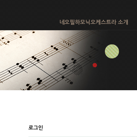
네오필하모닉오케스트라 소개
로그인