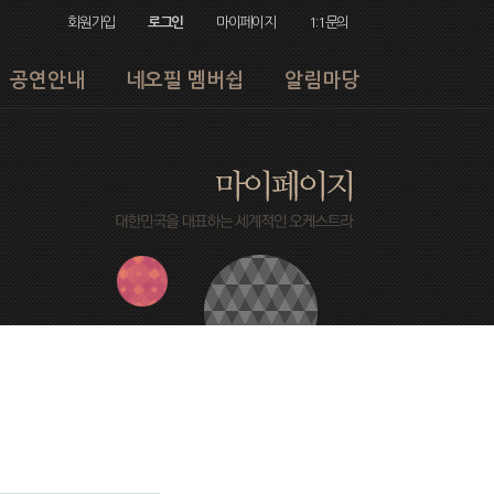
회원가입
로그인
마이페이지
1:1문의
공연안내
네오필 멤버쉽
알림마당