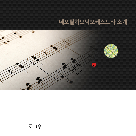
네오필하모닉오케스트라 소개
로그인