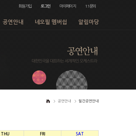
회원가입
로그인
마이페이지
1:1문의
공연안내
네오필 멤버쉽
알림마당
공연안내
월간공연안내
THU
FRI
SAT