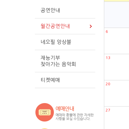
공연안내
월간공연안내
6
네오필 앙상블
재능기부
13
찾아가는 음악회
티켓예매
20
27