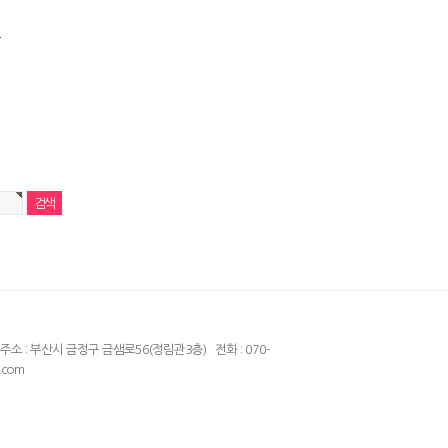
자
주소 : 부산시 금정구 금샘로56(정림관3층) 전화 : 070-
.com