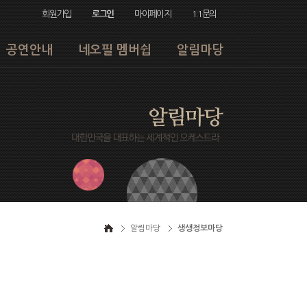
회원가입
로그인
마이페이지
1:1문의
공연안내
네오필 멤버쉽
알림마당
알림마당
생생정보마당