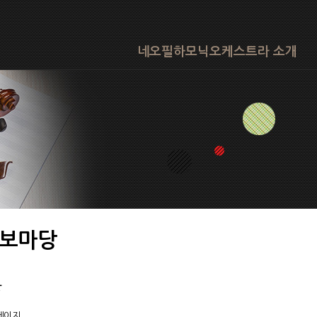
네오필하모닉오케스트라 소개
보마당
당
페이지