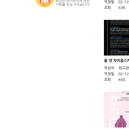
작성일
02-12
조회
436
올 댓 차이콥스
작성자
최고관
작성일
02-12
조회
448