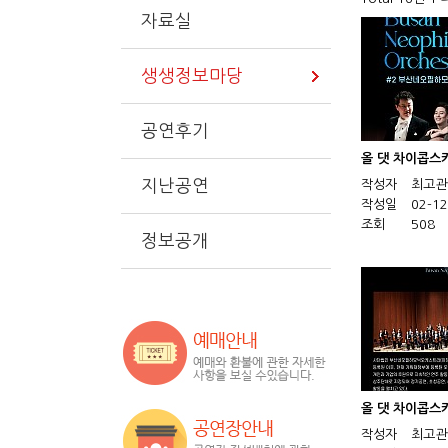
자료실
생생정보마당
공연후기
올 댓 차이콥스
지난공연
작성자
최고관
작성일
02-12
조회
508
정보공개
올 댓 차이콥스
작성자
최고관