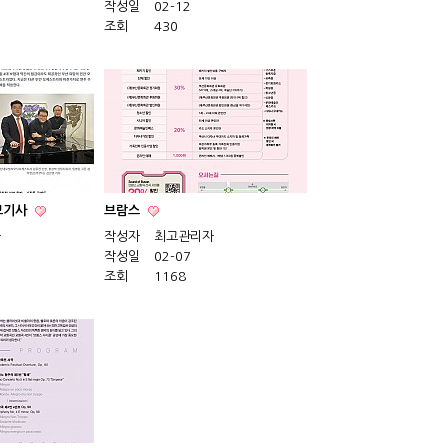
작성일
02-12
조회
430
일보기사
브람스
자
작성자
최고관리자
작성일
02-07
조회
1168