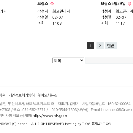
브람스
브람스5월29일
리자
작성자
최고관리자
작성자
최고관리
작성일
02-07
작성일
02-07
조회
1103
조회
1117
1
2
맨끝
약관
개인정보처리방침
찾아오시는길
법인 부산네오필하모닉오케스트라
대표자: 김정기 사업자등록번호 : 160-82-00064 
-7308 / 팩스 : 051-582-3371 / 010-3544-7308(사무국) E-mail: busanneo08@naver
위반사항 제보 (국세청)
https://www.nts.go.kr
RIGHT (C) neophil. ALL RIGHT RESERVED Hosting by
TLOG
유지보수
TLOG