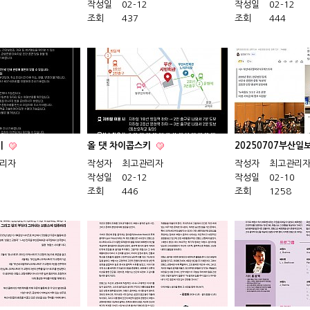
작성일
02-12
작성일
02-12
조회
437
조회
444
키
올 댓 차이콥스키
20250707부산
리자
작성자
최고관리자
작성자
최고관리
작성일
02-12
작성일
02-10
조회
446
조회
1258