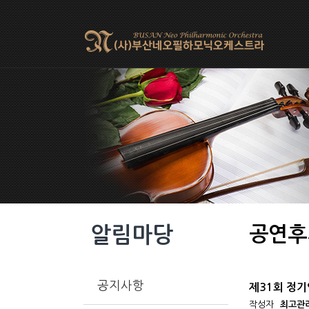
알림마당
공연후
공지사항
제31회 정기
작성자
최고관