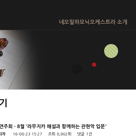
네오필하모닉오케스트라 소개
기
연주회 - 8월 '라무지카 해설과 함께하는 관현악 입문'
리자
16-08-23 15:27
조회
8,902회
댓글
1건