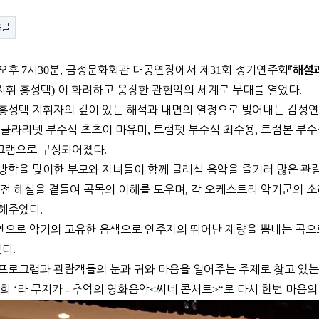
음글
오후
7
시
30
분
,
금정문화회관 대공연장에서 제
31
회 정기연주회
『
해설
지휘 홍성택
)
이 화려하고 웅장한 관현악의 세계로 무대를 열었다
.
 홍성택 지휘자의 깊이 있는 해석과 내면의 열정으로 빚어내는 감성
클라리넷 부수석 츠츠이 마유미
,
트럼펫 부수석 최수용
,
트럼본 부수
그램으로 구성되어졌다
.
름방학을 맞이한 부모와 자녀들이 함께 클래식 음악을 즐기러 많은 
 전 해설을 곁들여 곡목의 이해를 도우며
,
각 오케스트라 악기군의 소
 해주었다
.
으로 악기의 고유한 음색으로 연주자의 뛰어난 재량을 뽐내는 곡으로
였다
.
 프로그램과 관람객들의 눈과 귀와 마음을 열어주는 주제로 찾고 
주회
‘
라 무지카
-
추억의 영화음악
<
씨네 콘서트
>“
로 다시 한번 마음의