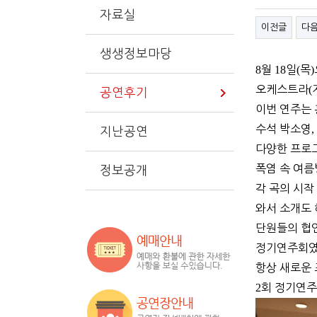
자료실
이전글
다
생생정보마당
8
월
18
일
(
목
)
오케스트라
(
공연후기
이번 연주는
수석 박소영
,
지난공연
다양한 프로
폭염 속 여
정보공개
각 곡의 시작
와서 소개도
단원들의 협연
정기연주회
항상 새로운
2
회 정기연