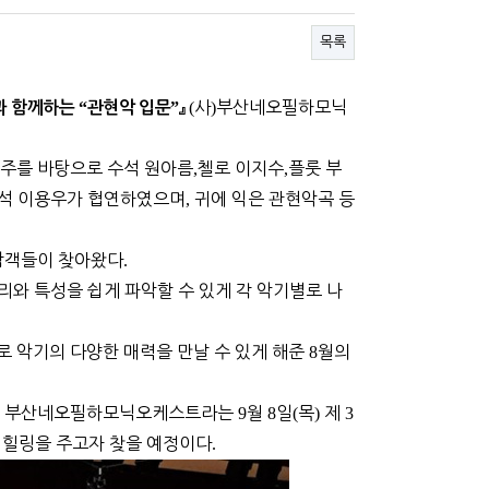
목록
“
”
(
사
)
부산네오필하모닉
과 함께하는
관현악 입문
』
연주를 바탕으로 수석 원아름
,
첼로 이지수
,
플룻 부
석 이용우가 협연하였으며
,
귀에 익은 관현악곡 등
관람객들이 찾아왔다
.
리와 특성을 쉽게 파악할 수 있게 각 악기별로 나
 악기의 다양한 매력을 만날 수 있게 해준
8
월의
있는 부산네오필하모닉오케스트라는
9
월
8
일
(
목
)
제
3
 힐링을 주고자 찾을 예정이다
.