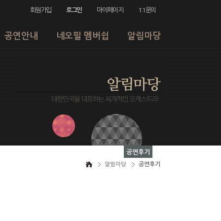
회원가입
로그인
마이페이지
1:1문의
공연안내
네오필 멤버쉽
알림마당
공연후기
알림마당
공연후기